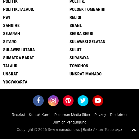
POLITIK
POLITIK.
POLITIK.TALAUD.
POLSEK TOMBARIRI
PWI
RELIGI
SANGIHE
SBANL
SEJARAH
SERBA SERBI
SITARO
SULAWESI SELATAN
SULAWESI UTARA
SULUT
SUMATRA BARAT
SURABAYA
TALAUD
TOMOHON
UNSRAT
UNSRAT MANADO
YOGYAKARTA
Redaksi
Kontak Kami
Pedoman Media Siber
Privacy
Disclaimer
Jumlah Pengunjung
Copyright ©
2026 Swaramanadonews | Berita Aktual Terpercaya