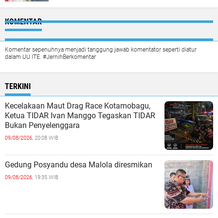
KOMENTAR
Komentar sepenuhnya menjadi tanggung jawab komentator seperti diatur
dalam UU ITE. #JernihBerkomentar
TERKINI
Kecelakaan Maut Drag Race Kotamobagu,
Ketua TIDAR Ivan Manggo Tegaskan TIDAR
Bukan Penyelenggara
09/08/2026,
20:08 WIB
Gedung Posyandu desa Malola diresmikan
09/08/2026,
19:35 WIB