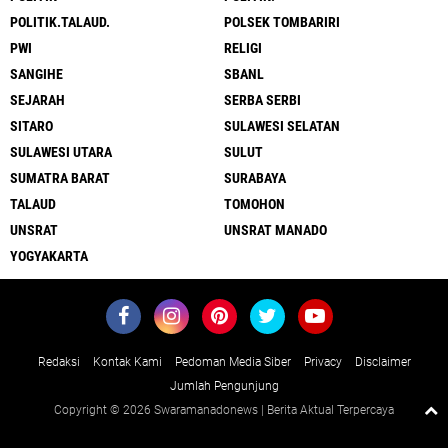
POLITIK.TALAUD.
POLSEK TOMBARIRI
PWI
RELIGI
SANGIHE
SBANL
SEJARAH
SERBA SERBI
SITARO
SULAWESI SELATAN
SULAWESI UTARA
SULUT
SUMATRA BARAT
SURABAYA
TALAUD
TOMOHON
UNSRAT
UNSRAT MANADO
YOGYAKARTA
Redaksi
Kontak Kami
Pedoman Media Siber
Privacy
Disclaimer
Jumlah Pengunjung
Copyright ©
2026 Swaramanadonews | Berita Aktual Terpercaya