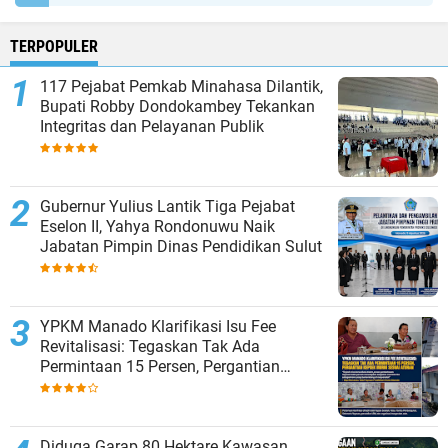
TERPOPULER
117 Pejabat Pemkab Minahasa Dilantik,
Bupati Robby Dondokambey Tekankan
Integritas dan Pelayanan Publik
Gubernur Yulius Lantik Tiga Pejabat
Eselon II, Yahya Rondonuwu Naik
Jabatan Pimpin Dinas Pendidikan Sulut
YPKM Manado Klarifikasi Isu Fee
Revitalisasi: Tegaskan Tak Ada
Permintaan 15 Persen, Pergantian
Kepsek Murni Sesuai Aturan
Diduga Garap 80 Hektare Kawasan