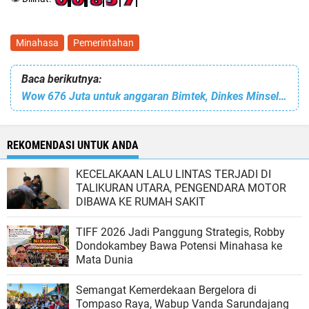
Minahasa
Pemerintahan
Baca berikutnya:
Wow 676 Juta untuk anggaran Bimtek, Dinkes Minsel tuai Sorotan tajam
REKOMENDASI UNTUK ANDA
KECELAKAAN LALU LINTAS TERJADI DI
TALIKURAN UTARA, PENGENDARA MOTOR
DIBAWA KE RUMAH SAKIT
TIFF 2026 Jadi Panggung Strategis, Robby
Dondokambey Bawa Potensi Minahasa ke
Mata Dunia
Semangat Kemerdekaan Bergelora di
Tompaso Raya, Wabup Vanda Sarundajang