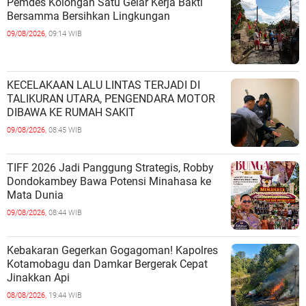
Pemdes Kolongan Satu Gelar Kerja Bakti
Bersamma Bersihkan Lingkungan
09/08/2026,
09:14 WIB
KECELAKAAN LALU LINTAS TERJADI DI
TALIKURAN UTARA, PENGENDARA MOTOR
DIBAWA KE RUMAH SAKIT
09/08/2026,
08:45 WIB
TIFF 2026 Jadi Panggung Strategis, Robby
Dondokambey Bawa Potensi Minahasa ke
Mata Dunia
09/08/2026,
08:44 WIB
Kebakaran Gegerkan Gogagoman! Kapolres
Kotamobagu dan Damkar Bergerak Cepat
Jinakkan Api
08/08/2026,
19:44 WIB